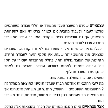
עצמאיים
 שטרם המשבר פעלו ממשרד או חללי עבודה משותפים 
נאלצו לעבור ולעבוד מהבית אם כצורך בריאותי ואם להפחתת 
הוצאות, אך גם 
שכירים
 רבים שקודם המשבר עבדו ממשרדי 
החברה עברו לעבוד מהבית.
ככל הנראה שינויים אלו יישארו גם לאחר הקורונה, העובדים 
נמצאים מול מחשב יותר שעות, אין פקקי הגעה לעבודה וחזרה, 
הזמינות של העובד גדולה יותר, בחלק מהחברות ישארו על תקן 
של עבודה יומיים לפחות בשבוע עבודה מהבית גם לאחר 
שתקופת המשבר תחלוף.
נשאלת אם כך השאלה המתבקשת:
מה לגבי ההוצאות אחזקת הבית שגדלו ונוספו כתוצאה ממהלך זה 
? החשבונות השוטפים – חשמל, מים ,מזון, תשתית אינטרנט אך 
גם הוצאות חד פעמיות כגון רכישת מחשב, מדפסת, ציוד משרדי 
ועוד.
אצל עצמאיים
 קיים מנגנון מסויים של הכרה בהוצאות אלה כחלק 